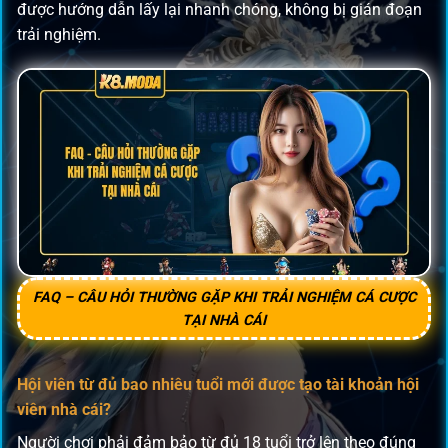
được hướng dẫn lấy lại nhanh chóng, không bị gián đoạn
trải nghiệm.
FAQ – CÂU HỎI THƯỜNG GẶP KHI TRẢI NGHIỆM CÁ CƯỢC
TẠI NHÀ CÁI
Hội viên từ đủ bao nhiêu tuổi mới được tạo tài khoản hội
viên nhà cái?
Người chơi phải đảm bảo từ đủ 18 tuổi trở lên theo đúng