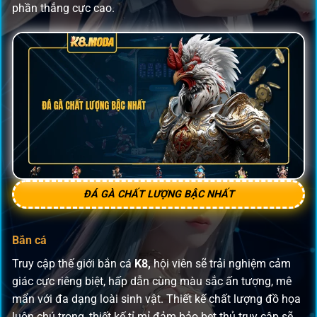
phần thắng cực cao.
ĐÁ GÀ CHẤT LƯỢNG BẬC NHẤT
Bắn cá
Truy cập thế giới bắn cá
K8,
hội viên sẽ trải nghiệm cảm
giác cực riêng biệt, hấp dẫn cùng màu sắc ấn tượng, mê
mẩn với đa dạng loài sinh vật. Thiết kế chất lượng đồ họa
luôn chú trọng, thiết kế tỉ mỉ đảm bảo bet thủ truy cập sẽ