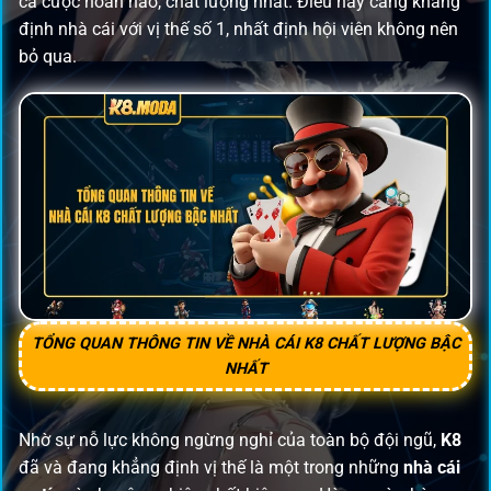
cá cược hoàn hảo, chất lượng nhất. Điều này cảng khẳng
định nhà cái với vị thế số 1, nhất định hội viên không nên
bỏ qua.
TỔNG QUAN THÔNG TIN VỀ NHÀ CÁI K8 CHẤT LƯỢNG BẬC
NHẤT
Nhờ sự nỗ lực không ngừng nghỉ của toàn bộ đội ngũ,
K8
đã và đang khẳng định vị thế là một trong những
nhà cái