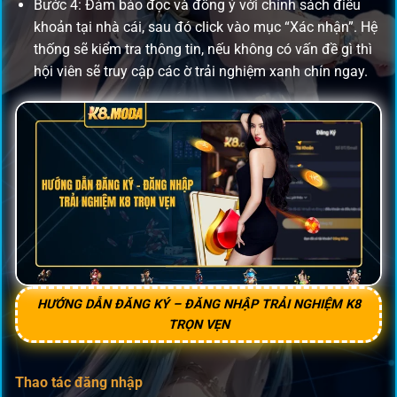
Bước 4: Đảm bảo đọc và đồng ý với chính sách điều
khoản tại nhà cái, sau đó click vào mục “Xác nhận”. Hệ
thống sẽ kiểm tra thông tin, nếu không có vấn đề gì thì
hội viên sẽ truy cập các ờ trải nghiệm xanh chín ngay.
HƯỚNG DẪN ĐĂNG KÝ – ĐĂNG NHẬP TRẢI NGHIỆM K8
TRỌN VẸN
Thao tác đăng nhập