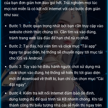
của bạn đơn giản hơn bao giờ hết. Trải nghiệm mọi lúc
mọi nơi miễn là có kết nối Internet với các bước đơn giản
như sau:
Bước 1: Bước quan trọng nhất bởi bạn cần truy cập vào
website chính thức chúng tôi. Cần tìm và vào đúng,
tránh trang web lừa đảo để hạn chế rủi ro nhất.
Bước 2: Tại đây, hội viên tìm và click mục “Tải app”
ngay tại giao diện, hệ thống sẽ chuyển ngay tới mục tải
cho IOS và Android.
Bước 3: Tùy vào hệ điều hành người chơi sử dụng mà
click chọn vào đúng, hệ thống sẽ hiển thị tới giao diện
mới để download về thiết bị, bạn chỉ cần chọn mục “Cài
đặt ngay”.
Bước 4: Kiểm tra kết nối Internet đảm bảo ổn định,
dung lượng đủ để quá trình tải K8 nhanh chóng. Khi tải
thành công thì biểu tượng nhà cái sẽ hiển thị ngay trên