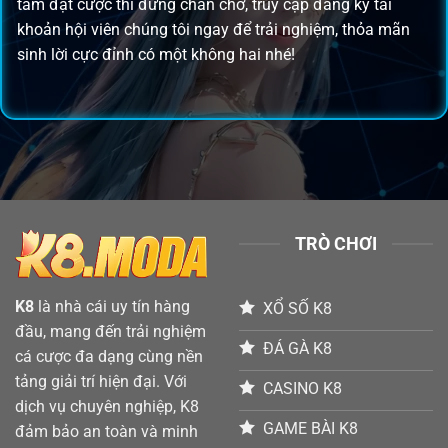
tâm đặt cược thì đừng chần chờ, truy cập đăng ký tài
khoản hội viên chúng tôi ngay để trải nghiệm, thỏa mãn
sinh lời cực đỉnh có một không hai nhé!
TRÒ CHƠI
K8
là nhà cái uy tín hàng
XỔ SỐ K8
đầu, mang đến trải nghiệm
ĐÁ GÀ K8
cá cược đa dạng cùng nền
tảng giải trí hiện đại. Với
CASINO K8
dịch vụ chuyên nghiệp, K8
GAME BÀI K8
đảm bảo an toàn và minh