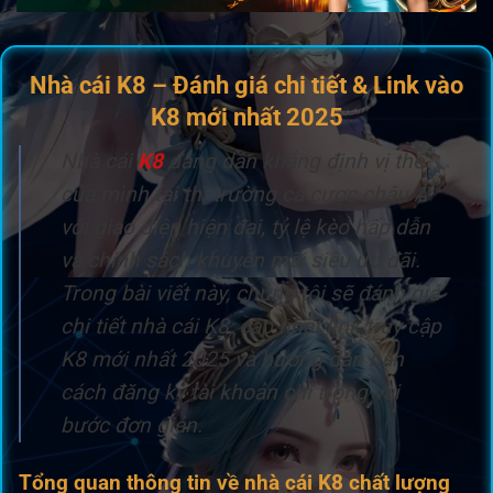
Nhà cái K8 – Đánh giá chi tiết & Link vào
K8 mới nhất 2025
Nhà cái
K8
đang dần khẳng định vị thế
của mình tại thị trường cá cược châu Á
với giao diện hiện đại, tỷ lệ kèo hấp dẫn
và chính sách khuyến mãi siêu ưu đãi.
Trong bài viết này, chúng tôi sẽ đánh giá
chi tiết nhà cái K8, cập nhật link truy cập
K8 mới nhất 2025 và hướng dẫn bạn
cách đăng ký tài khoản chỉ trong vài
bước đơn giản.
Tổng quan thông tin về nhà cái K8 chất lượng