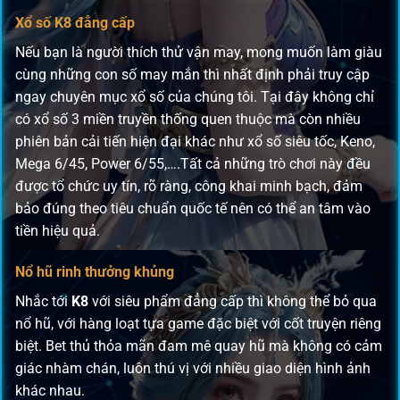
Xổ số K8 đẳng cấp
Nếu bạn là người thích thử vận may, mong muốn làm giàu
cùng những con số may mắn thì nhất định phải truy cập
ngay chuyên mục xổ số của chúng tôi. Tại đây không chỉ
có xổ số 3 miền truyền thống quen thuộc mà còn nhiều
phiên bản cải tiến hiện đại khác như xổ số siêu tốc, Keno,
Mega 6/45, Power 6/55,….Tất cả những trò chơi này đều
được tổ chức uy tín, rõ ràng, công khai minh bạch, đảm
bảo đúng theo tiêu chuẩn quốc tế nên có thể an tâm vào
tiền hiệu quả.
Nổ hũ rinh thưởng khủng
Nhắc tới
K8
với siêu phẩm đẳng cấp thì không thể bỏ qua
nổ hũ, với hàng loạt tựa game đặc biệt với cốt truyện riêng
biệt. Bet thủ thỏa mãn đam mê quay hũ mà không có cảm
giác nhàm chán, luôn thú vị với nhiều giao diện hình ảnh
khác nhau.