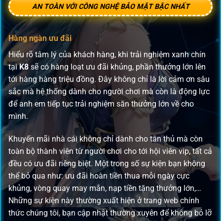
AN TOÀN VỚI CÔNG NGHỆ BẢO MẬT BẬC NHẤT
Hàng ngàn ưu đãi
Hiểu rõ tâm lý của khách hàng, khi trải nghiệm xanh chín
tại
K8
sẽ có hàng loạt ưu đãi khủng, phần thưởng lớn lên
tới hàng hàng triệu đồng. Đây không chỉ là lời cảm ơn sâu
sắc mà hệ thống dành cho người chơi mà còn là động lực
để anh em tiếp tục trải nghiệm săn thưởng lớn về cho
mình.
Khuyến mãi nhà cái không chỉ dành cho tân thủ mà còn
toàn bộ thành viên từ người chơi cho tới hội viên vip, tất cả
đều có ưu đãi riêng biệt. Một trong số sự kiện bạn không
thể bỏ qua như: ưu đãi hoàn tiền thua mỗi ngày cực
khủng, vòng quay may mắn, nạp tiền tặng thưởng lớn,…
Những sự kiện này thường xuất hiện ở trang web chính
thức chúng tôi, bạn cập nhật thường xuyên để không bỏ lỡ