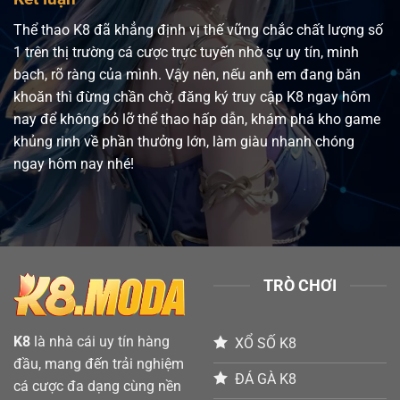
Thể thao K8 đã khẳng định vị thế vững chắc chất lượng số
1 trên thị trường cá cược trực tuyến nhờ sự uy tín, minh
bạch, rõ ràng của mình. Vậy nên, nếu anh em đang băn
khoăn thì đừng chần chờ, đăng ký truy cập K8 ngay hôm
nay để không bỏ lỡ thể thao hấp dẫn, khám phá kho game
khủng rinh về phần thưởng lớn, làm giàu nhanh chóng
ngay hôm nay nhé!
TRÒ CHƠI
K8
là nhà cái uy tín hàng
XỔ SỐ K8
đầu, mang đến trải nghiệm
ĐÁ GÀ K8
cá cược đa dạng cùng nền