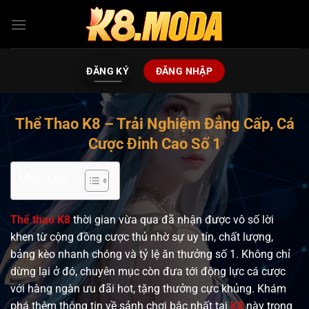
Bỏ
qua
nội
dung
ĐĂNG KÝ
ĐĂNG NHẬP
Thể Thao K8 – Trải Nghiệm Đẳng Cấp, Cá
Cược Đỉnh Cao Số 1
Mục Lục
Thể thao K8
thời gian vừa qua đã nhận được vô số lời
khen từ cộng đồng cược thủ nhờ sự uy tín, chất lượng,
bảng kèo nhanh chóng và tỷ lệ ăn thưởng số 1. Không chỉ
dừng lại ở đó, chuyên mục còn đưa tới động lực cá cược
với hàng ngàn ưu đãi hot, tặng thưởng cực khủng. Khám
phá thêm thông tin về sảnh chơi bậc nhất tại
K8
này trong