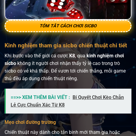
TÓM TẮT CÁCH CHƠI SICBO
Kinh nghiệm tham gia sicbo chiến thuật chi tiết
Khi bước vào thế giới cá cược
K8
, qua
kinh nghiệm chơi
sicbo
không ít người chơi nhận thấy tỷ lệ cao trong trò
sicbo có vẻ khá thấp. Để vươn tới chiến thắng, mỗi game
thủ đều áp dụng chiến thuật riêng.
==>> XEM THÊM BÀI VIẾT :
Bí Quyết Chơi Kèo Chẵn
Lẻ Cực Chuẩn Xác Từ K8
Mẹo chơi đường trường
Chiến thuật này dành cho tân binh mới tham gia hoặc