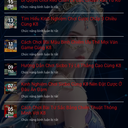
Bí Quyết Chơi Kèo Chẵn Lẻ Cực Chuẩn Xác Từ K8
15
Cách
Th3
Chức năng bình luận bị tắt
ở
Chơi
Bí
Kèo
Quyết
Chấp
Tìm Hiểu Kinh Nghiệm Chơi Cược Chấp 3 Chiều
13
Chơi
Chuẩn
Cùng K8
Th3
Kèo
Đến
Chức năng bình luận bị tắt
ở
Chẵn
Từ
Tìm
Lẻ
K8
Hiểu
Cực
Cách Chơi Bài Mậu Binh Chiếm Ưu Thế Mọi Ván
11
Kinh
Chuẩn
Game Cùng K8
Th3
Nghiệm
Xác
Chức năng bình luận bị tắt
ở
Chơi
Từ
Cách
Cược
K8
Chơi
Hướng Dẫn Chơi Sicbo Tỷ Lệ Thắng Cao Cùng K8
Chấp
09
Bài
3
Th3
Chức năng bình luận bị tắt
ở
Mậu
Chiều
Hướng
Binh
Cùng
Dẫn
Kinh Nghiệm Chơi Sicbo Cùng K8 Nên Đặt Cược Ở
Chiếm
K8
07
Chơi
Ưu
Đâu Ăn Đậm
Th3
Sicbo
Thế
Chức năng bình luận bị tắt
ở
Tỷ
Mọi
Kinh
Lệ
Ván
Nghiệm
Thắng
Cách Chơi Bài Tứ Sắc Bằng Chiến Thuật Thông
Game
05
Chơi
Cao
Minh Với K8
Cùng
Th3
Sicbo
Cùng
K8
Chức năng bình luận bị tắt
ở
Cùng
K8
Cách
K8