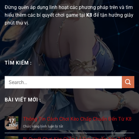
Đừng quên áp dụng linh hoạt các phương pháp trên và tìm
hiểu thêm các bí quyết chơi game tại
K8
để tận hưởng giây
phút thú vị.
TÌM KIẾM :
BÀI VIẾT MỚI :
Thông Tin Cách Chơi Kèo Chấp Chuẩn Đến Từ K8
17
Th3
Chức năng bình luận bị tắt
ở
Thông
Tin