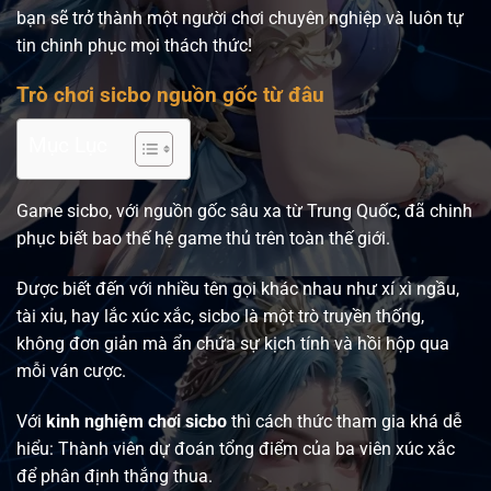
bạn sẽ trở thành một người chơi chuyên nghiệp và luôn tự
tin chinh phục mọi thách thức!
Trò chơi sicbo nguồn gốc từ đâu
Mục Lục
Game sicbo, với nguồn gốc sâu xa từ Trung Quốc, đã chinh
phục biết bao thế hệ game thủ trên toàn thế giới.
Được biết đến với nhiều tên gọi khác nhau như xí xì ngầu,
tài xỉu, hay lắc xúc xắc, sicbo là một trò truyền thống,
không đơn giản mà ẩn chứa sự kịch tính và hồi hộp qua
mỗi ván cược.
Với
kinh nghiệm chơi sicbo
thì cách thức tham gia khá dễ
hiểu: Thành viên dự đoán tổng điểm của ba viên xúc xắc
để phân định thắng thua.