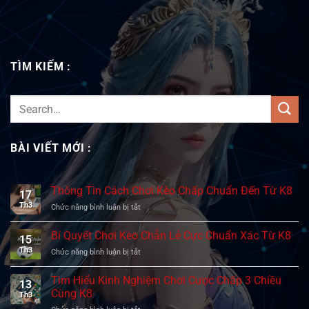
TÌM KIẾM :
BÀI VIẾT MỚI :
Thông Tin Cách Chơi Kèo Chấp Chuẩn Đến Từ K8
17
Th3
Chức năng bình luận bị tắt
ở
Thông
Tin
Bí Quyết Chơi Kèo Chẵn Lẻ Cực Chuẩn Xác Từ K8
15
Cách
Th3
Chức năng bình luận bị tắt
ở
Chơi
Bí
Kèo
Quyết
Chấp
Tìm Hiểu Kinh Nghiệm Chơi Cược Chấp 3 Chiều
13
Chơi
Chuẩn
Cùng K8
Th3
Kèo
Đến