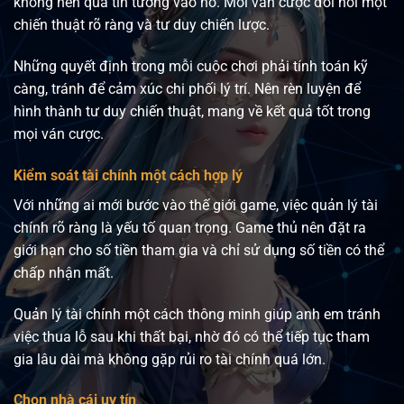
không nên quá tin tưởng vào nó. Mỗi ván cược đòi hỏi một
chiến thuật rõ ràng và tư duy chiến lược.
Những quyết định trong mỗi cuộc chơi phải tính toán kỹ
càng, tránh để cảm xúc chi phối lý trí. Nên rèn luyện để
hình thành tư duy chiến thuật, mang về kết quả tốt trong
mọi ván cược.
Kiểm soát tài chính một cách hợp lý
Với những ai mới bước vào thế giới game, việc quản lý tài
chính rõ ràng là yếu tố quan trọng. Game thủ nên đặt ra
giới hạn cho số tiền tham gia và chỉ sử dụng số tiền có thể
chấp nhận mất.
Quản lý tài chính một cách thông minh giúp anh em tránh
việc thua lỗ sau khi thất bại, nhờ đó có thể tiếp tục tham
gia lâu dài mà không gặp rủi ro tài chính quá lớn.
Chọn nhà cái uy tín