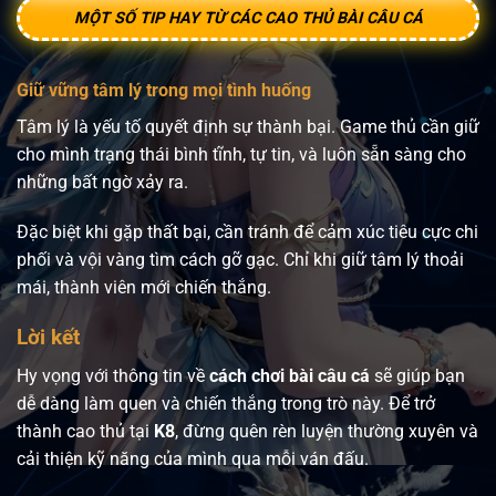
MỘT SỐ TIP HAY TỪ CÁC CAO THỦ BÀI CÂU CÁ
Giữ vững tâm lý trong mọi tình huống
Tâm lý là yếu tố quyết định sự thành bại. Game thủ cần giữ
cho mình trạng thái bình tĩnh, tự tin, và luôn sẵn sàng cho
những bất ngờ xảy ra.
Đặc biệt khi gặp thất bại, cần tránh để cảm xúc tiêu cực chi
phối và vội vàng tìm cách gỡ gạc. Chỉ khi giữ tâm lý thoải
mái, thành viên mới chiến thắng.
Lời kết
Hy vọng với thông tin về
cách chơi bài câu cá
sẽ giúp bạn
dễ dàng làm quen và chiến thắng trong trò này. Để trở
thành cao thủ tại
K8
, đừng quên rèn luyện thường xuyên và
cải thiện kỹ năng của mình qua mỗi ván đấu.