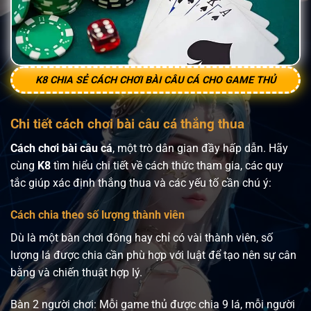
K8 CHIA SẺ CÁCH CHƠI BÀI CÂU CÁ CHO GAME THỦ
Chi tiết cách chơi bài câu cá thắng thua
Cách chơi bài câu cá
, một trò dân gian đầy hấp dẫn. Hãy
cùng
K8
tìm hiểu chi tiết về cách thức tham gia, các quy
tắc giúp xác định thắng thua và các yếu tố cần chú ý:
Cách chia theo số lượng thành viên
Dù là một bàn chơi đông hay chỉ có vài thành viên, số
lượng lá được chia cần phù hợp với luật để tạo nên sự cân
bằng và chiến thuật hợp lý.
Bàn 2 người chơi: Mỗi game thủ được chia 9 lá, mỗi người