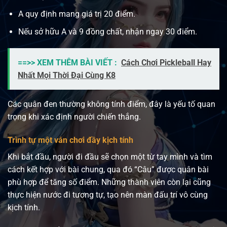
A quy định mang giá trị 20 điểm.
Nếu sở hữu A và 9 đồng chất, nhận ngay 30 điểm.
==>> XEM THÊM BÀI VIẾT :
Cách Chơi Pickleball Hay
Nhất Mọi Thời Đại Cùng K8
Các quân đen thường không tính điểm, đây là yếu tố quan
trọng khi xác định người chiến thắng.
Trình tự một ván chơi đầy kịch tính
Khi bắt đầu, người đi đầu sẽ chọn một từ tay mình và tìm
cách kết hợp với bài chung, qua đó “Câu” được quân bài
phù hợp để tăng số điểm. Những thành viên còn lại cũng
thực hiện nước đi tương tự, tạo nên màn đấu trí vô cùng
kịch tính.