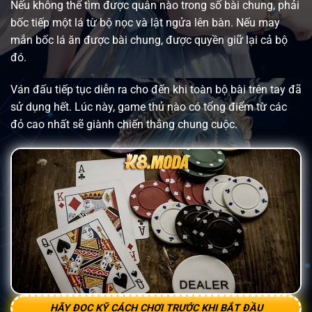
Nếu không thể tìm được quân nào trong số bài chung, phải
bốc tiếp một lá từ bộ nọc và lật ngửa lên bàn. Nếu may
mắn bốc lá ăn được bài chung, được quyền giữ lại cả bộ
đó.
Ván đấu tiếp tục diễn ra cho đến khi toàn bộ bài trên tay đã
sử dụng hết. Lúc này, game thủ nào có tổng điểm từ các
đỏ cao nhất sẽ giành chiến thắng chung cuộc.
HÃY ĐỌC KỸ CÁCH CHƠI TRƯỚC KHI BẮT ĐẦU