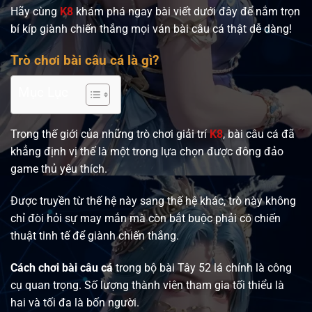
Hãy cùng
K8
khám phá ngay bài viết dưới đây để nắm trọn
bí kíp giành chiến thắng mọi ván bài câu cá thật dễ dàng!
Trò chơi bài câu cá là gì?
Mục Lục
Trong thế giới của những trò chơi giải trí
K8
, bài câu cá đã
khẳng định vị thế là một trong lựa chọn được đông đảo
game thủ yêu thích.
Được truyền từ thế hệ này sang thế hệ khác, trò này không
chỉ đòi hỏi sự may mắn mà còn bắt buộc phải có chiến
thuật tinh tế để giành chiến thắng.
Cách chơi bài câu cá
trong bộ bài Tây 52 lá chính là công
cụ quan trọng. Số lượng thành viên tham gia tối thiểu là
hai và tối đa là bốn người.