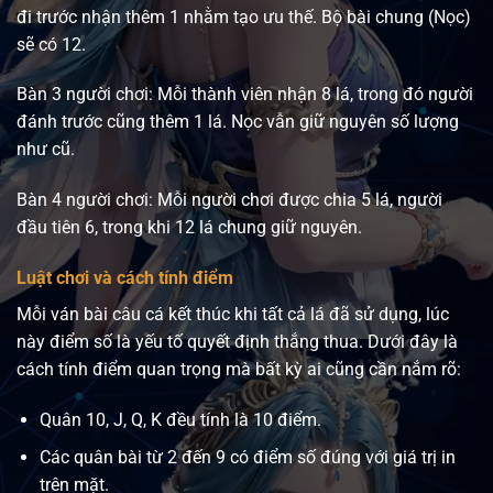
đi trước nhận thêm 1 nhằm tạo ưu thế. Bộ bài chung (Nọc)
sẽ có 12.
Bàn 3 người chơi: Mỗi thành viên nhận 8 lá, trong đó người
đánh trước cũng thêm 1 lá. Nọc vẫn giữ nguyên số lượng
như cũ.
Bàn 4 người chơi: Mỗi người chơi được chia 5 lá, người
đầu tiên 6, trong khi 12 lá chung giữ nguyên.
Luật chơi và cách tính điểm
Mỗi ván bài câu cá kết thúc khi tất cả lá đã sử dụng, lúc
này điểm số là yếu tố quyết định thắng thua. Dưới đây là
cách tính điểm quan trọng mà bất kỳ ai cũng cần nắm rõ:
Quân 10, J, Q, K đều tính là 10 điểm.
Các quân bài từ 2 đến 9 có điểm số đúng với giá trị in
trên mặt.