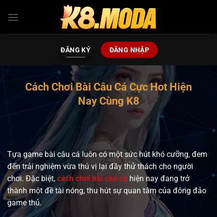
Bỏ
qua
nội
dung
ĐĂNG KÝ
ĐĂNG NHẬP
Cách Chơi Bài Câu Cá Cực Hot Hiện
Nay Cùng K8
Tựa game bài câu cá luôn có một sức hút khó cưỡng, đem
đến trải nghiệm vừa thú vị lại đầy thử thách cho người
chơi. Đặc biệt,
cách chơi bài câu cá
hiện nay đang trở
thành một đề tài nóng, thu hút sự quan tâm của đông đảo
game thủ.