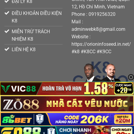
ĐẠI LÝ K8
12, Hồ Chí Minh, Vietnam
ĐIỀU KHOẢN ĐIỀU KIỆN
Phone : 0919256320
K8
Mail :
adminwebk8@gmail.com
MIỄN TRỪ TRÁCH
Website :
NHIỆM K8
https://orioninfoseed.in.net/
LIÊN HỆ K8
#k8 #K8CC #K9CC
Copyright 2026 ©
K8 - K8CC - K9CC