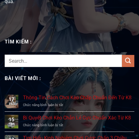
qua.
TÌM KIẾM :
BÀI VIẾT MỚI :
Thông Tin Cách Chơi Kèo Chấp Chuẩn Đến Từ K8
17
Th3
Chức năng bình luận bị tắt
ở
Thông
Tin
Bí Quyết Chơi Kèo Chẵn Lẻ Cực Chuẩn Xác Từ K8
15
Cách
Th3
Chức năng bình luận bị tắt
ở
Chơi
Bí
Kèo
Quyết
Chấp
Tìm Hiểu Kinh Nghiệm Chơi Cược Chấp 3 Chiều