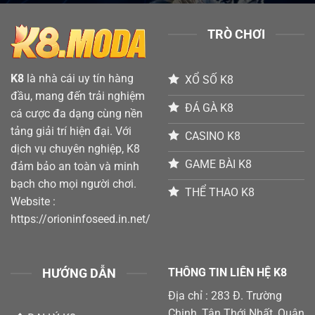
Bằng
Đâu
Chiến
Ăn
Thuật
Đậm
TRÒ CHƠI
Thông
Minh
Với
K8
K8
là nhà cái uy tín hàng
XỔ SỐ K8
đầu, mang đến trải nghiệm
ĐÁ GÀ K8
cá cược đa dạng cùng nền
tảng giải trí hiện đại. Với
CASINO K8
dịch vụ chuyên nghiệp, K8
GAME BÀI K8
đảm bảo an toàn và minh
bạch cho mọi người chơi.
THỂ THAO K8
Website :
https://orioninfoseed.in.net/
HƯỚNG DẪN
THÔNG TIN LIÊN HỆ K8
Địa chỉ : 283 Đ. Trường
Chinh, Tân Thới Nhất, Quận