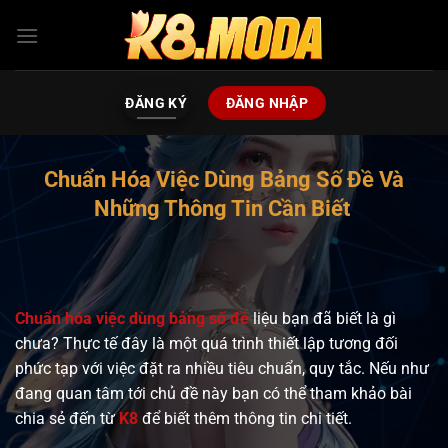
Bỏ
qua
nội
dung
ĐĂNG KÝ
ĐĂNG NHẬP
Chuẩn Hóa Việc Dùng Bảng Số Đề Và
Những Thông Tin Cần Biết
Chuẩn hóa việc dùng bảng số đề
liệu bạn đã biết là gì
chưa? Thực tế đây là một quá trình thiết lập tương đối
phức tạp với việc đặt ra nhiều tiêu chuẩn, quy tắc. Nếu như
đang quan tâm tới chủ đề này bạn có thể tham khảo bài
chia sẻ đến từ
K8
để biết thêm thông tin chi tiết.