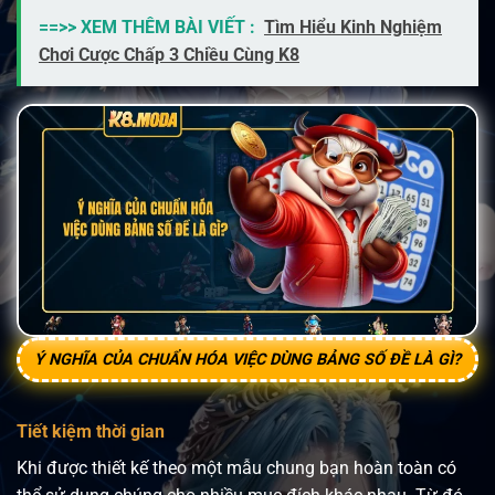
==>> XEM THÊM BÀI VIẾT :
Tìm Hiểu Kinh Nghiệm
Chơi Cược Chấp 3 Chiều Cùng K8
Ý NGHĨA CỦA CHUẨN HÓA VIỆC DÙNG BẢNG SỐ ĐỀ LÀ GÌ?
Tiết kiệm thời gian
Khi được thiết kế theo một mẫu chung bạn hoàn toàn có