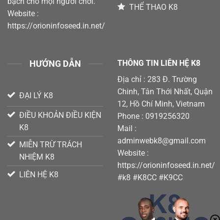
bạch cho mọi người chơi.
THỂ THAO K8
Website :
https://orioninfoseed.in.net/
HƯỚNG DẪN
THÔNG TIN LIÊN HỆ K8
Địa chỉ : 283 Đ. Trường
Chinh, Tân Thới Nhất, Quận
ĐẠI LÝ K8
12, Hồ Chí Minh, Vietnam
ĐIỀU KHOẢN ĐIỀU KIỆN
Phone : 0919256320
K8
Mail :
adminwebk8@gmail.com
MIỄN TRỪ TRÁCH
Website :
NHIỆM K8
https://orioninfoseed.in.net/
LIÊN HỆ K8
#k8 #K8CC #K9CC