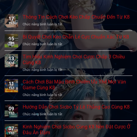
Thông Tin Cách Chơi Kèo Chấp Chuẩn Đến Từ K8
17
Th3
Chức năng bình luận bị tắt
ở
Thông
Tin
Bí Quyết Chơi Kèo Chẵn Lẻ Cực Chuẩn Xác Từ K8
15
Cách
Th3
Chức năng bình luận bị tắt
ở
Chơi
Bí
Kèo
Quyết
Chấp
Tìm Hiểu Kinh Nghiệm Chơi Cược Chấp 3 Chiều
13
Chơi
Chuẩn
Cùng K8
Th3
Kèo
Đến
Chức năng bình luận bị tắt
ở
Chẵn
Từ
Tìm
Lẻ
K8
Hiểu
Cực
Cách Chơi Bài Mậu Binh Chiếm Ưu Thế Mọi Ván
11
Kinh
Chuẩn
Game Cùng K8
Th3
Nghiệm
Xác
Chức năng bình luận bị tắt
ở
Chơi
Từ
Cách
Cược
K8
Chơi
Hướng Dẫn Chơi Sicbo Tỷ Lệ Thắng Cao Cùng K8
Chấp
09
Bài
3
Th3
Chức năng bình luận bị tắt
ở
Mậu
Chiều
Hướng
Binh
Cùng
Dẫn
Kinh Nghiệm Chơi Sicbo Cùng K8 Nên Đặt Cược Ở
Chiếm
K8
07
Chơi
Ưu
Đâu Ăn Đậm
Th3
Sicbo
Thế