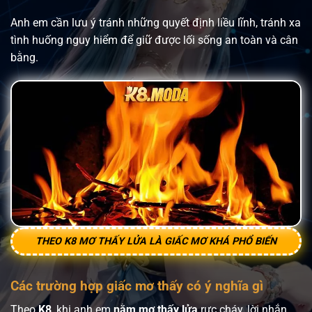
Anh em cần lưu ý tránh những quyết định liều lĩnh, tránh xa
tình huống nguy hiểm để giữ được lối sống an toàn và cân
bằng.
THEO K8 MƠ THẤY LỬA LÀ GIẤC MƠ KHÁ PHỔ BIẾN
Các trường hợp giấc mơ thấy có ý nghĩa gì
Theo
K8
, khi anh em
nằm mơ thấy lửa
rực cháy, lời nhắn