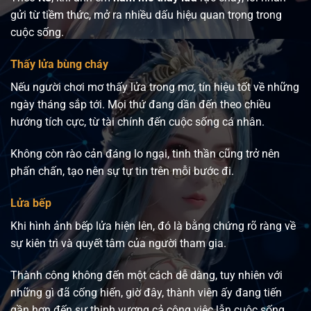
gửi từ tiềm thức, mở ra nhiều dấu hiệu quan trọng trong
cuộc sống.
Thấy lửa bùng cháy
Nếu người chơi mơ thấy lửa trong mơ, tín hiệu tốt về những
ngày tháng sắp tới. Mọi thứ đang dần đến theo chiều
hướng tích cực, từ tài chính đến cuộc sống cá nhân.
Không còn rào cản đáng lo ngại, tinh thần cũng trở nên
phấn chấn, tạo nên sự tự tin trên mỗi bước đi.
Lửa bếp
Khi hình ảnh bếp lửa hiện lên, đó là bằng chứng rõ ràng về
sự kiên trì và quyết tâm của người tham gia.
Thành công không đến một cách dễ dàng, tuy nhiên với
những gì đã cống hiến, giờ đây, thành viên ấy đang tiến
gần hơn đến sự thịnh vượng cả công việc lẫn cuộc sống.