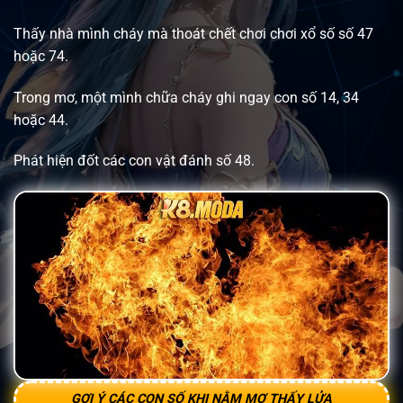
Thấy nhà mình cháy mà thoát chết chơi chơi xổ số số 47
hoặc 74.
Trong mơ, một mình chữa cháy ghi ngay con số 14, 34
hoặc 44.
Phát hiện đốt các con vật đánh số 48.
GỢI Ý CÁC CON SỐ KHI NẰM MƠ THẤY LỬA