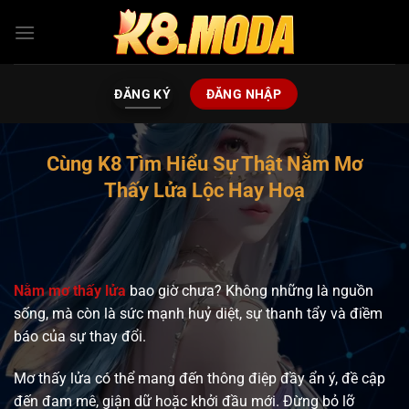
Bỏ
qua
nội
dung
ĐĂNG KÝ
ĐĂNG NHẬP
Cùng K8 Tìm Hiểu Sự Thật Nằm Mơ
Thấy Lửa Lộc Hay Hoạ
N
ằm mơ thấy lửa
bao giờ chưa? Không những là nguồn
sống, mà còn là sức mạnh huỷ diệt, sự thanh tẩy và điềm
báo của sự thay đổi.
Mơ thấy lửa có thể mang đến thông điệp đầy ẩn ý, đề cập
đến đam mê, giận dữ hoặc khởi đầu mới. Đừng bỏ lỡ