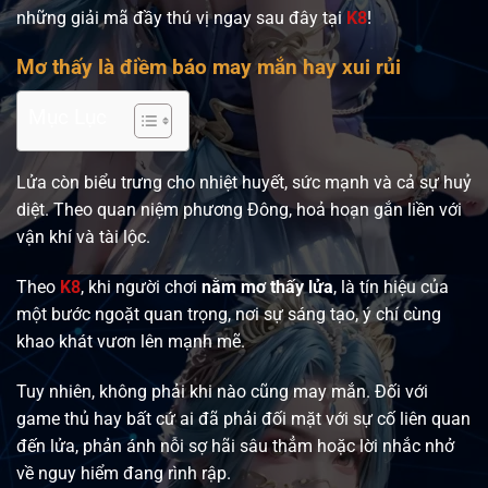
những giải mã đầy thú vị ngay sau đây tại
K8
!
Mơ thấy là điềm báo may mắn hay xui rủi
Mục Lục
Lửa còn biểu trưng cho nhiệt huyết, sức mạnh và cả sự huỷ
diệt. Theo quan niệm phương Đông, hoả hoạn gắn liền với
vận khí và tài lộc.
Theo
K8
, khi người chơi
nằm mơ thấy lửa
, là tín hiệu của
một bước ngoặt quan trọng, nơi sự sáng tạo, ý chí cùng
khao khát vươn lên mạnh mẽ.
Tuy nhiên, không phải khi nào cũng may mắn. Đối với
game thủ hay bất cứ ai đã phải đối mặt với sự cố liên quan
đến lửa, phản ánh nỗi sợ hãi sâu thẳm hoặc lời nhắc nhở
về nguy hiểm đang rình rập.