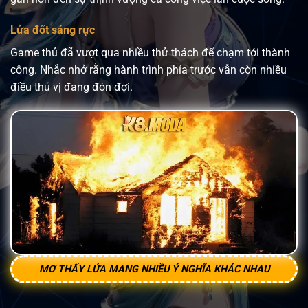
Lửa đốt sáng rực
Game thủ đã vượt qua nhiều thử thách để chạm tới thành
công. Nhắc nhở rằng hành trình phía trước vẫn còn nhiều
điều thú vị đang đón đợi.
MƠ THẤY LỬA MANG NHIỀU Ý NGHĨA KHÁC NHAU