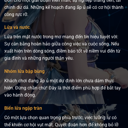
Đón chờ một giai đoạn viên mãn, sự nghiệp thăng tiến, tài
chính dư dả. Những kế hoạch đang ấp ủ sẽ có cơ hội thành
công rực rỡ.
Lửa và nước
Lửa trên mặt nước trong mơ mang đến tín hiệu tuyệt vời:
Sự cân bằng hoàn hảo giữa công việc và cuộc sống. Nếu
xuất hiện trên dòng sông, điềm báo tốt về niềm vui đến từ
gia đình và những người thân yêu.
Nhóm lửa bập bùng
Khách chơi đang ấp ủ một dự định lớn chưa dám thực
hiện. Đừng chần chừ! Đây là thời điểm phù hợp để bắt tay
vào hành động.
Biển lửa ngập tràn
Có một lựa chọn quan trọng phía trước, việc lưỡng lự có
thể khiến cơ hội vụt mất. Quyết đoán hơn để không bỏ lỡ