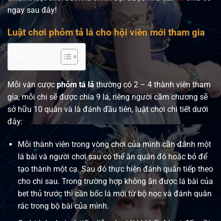
ngay sau đây!
Luật chơi phỏm tả lá cho hội viên mới tham gia
Mục Lục
Mỗi ván cược
phỏm tá lả
thường có 2 – 4 thành viên tham
gia, mỗi chi sẽ được chia 9 lá, riêng người cầm chương sẽ
sở hữu 10 quân và là đánh đầu tiên, luật chơi chi tiết dưới
đây:
Mỗi thành viên trong vòng chơi của mình cần đánh một
lá bài và người chơi sau có thể ăn quân đó hoặc bỏ để
tạo thành một cạ. Sau đó thực hiện đánh quân tiếp theo
cho chi sau. Trong trường hợp không ăn được lá bài của
bet thủ trước thì cần bốc lá mới từ bộ nọc và đánh quân
rác trong bộ bài của mình.