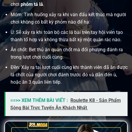
chơi
phỏm tá lả
.
Móm: Tình huống xảy ra khi ván đấu kết thúc mà người
chơi không có bất kỳ phỏm nào để hạ.
Ù: Sẽ xảy ra khi toàn bộ các lá bài trên tay hội viên tạo
thành tổ hợp và không thừa bất kỳ một quân rác nào.
Ăn chốt: Bet thủ ăn quân chốt mà đối phương đánh ra
trong lượt chơi cuối cùng.
Đền: Xảy ra tại lượt cuối cùng khi thành viên đã ăn được
lá chốt của người chơi đánh trước đó và dẫn đến ù,
hoặc ăn 3 quân liên tiếp.
==>> XEM THÊM BÀI VIẾT :
Roulette K8 - Sản Phẩm
Sòng Bài Trực Tuyến Ăn Khách Nhất