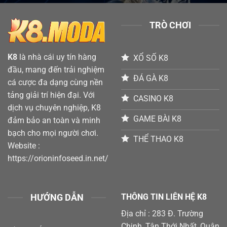
Bằng
Đâu
Chiến
Ăn
Thuật
Đậm
TRÒ CHƠI
Thông
Minh
Với
K8
K8
là nhà cái uy tín hàng
XỔ SỐ K8
đầu, mang đến trải nghiệm
ĐÁ GÀ K8
cá cược đa dạng cùng nền
tảng giải trí hiện đại. Với
CASINO K8
dịch vụ chuyên nghiệp, K8
GAME BÀI K8
đảm bảo an toàn và minh
bạch cho mọi người chơi.
THỂ THAO K8
Website :
https://orioninfoseed.in.net/
HƯỚNG DẪN
THÔNG TIN LIÊN HỆ K8
Địa chỉ : 283 Đ. Trường
Chinh, Tân Thới Nhất, Quận