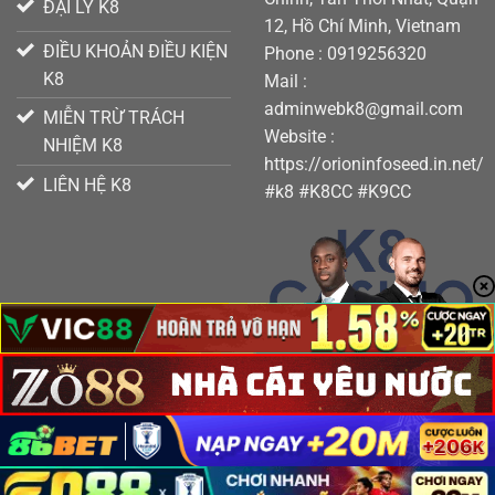
ĐẠI LÝ K8
12, Hồ Chí Minh, Vietnam
ĐIỀU KHOẢN ĐIỀU KIỆN
Phone : 0919256320
K8
Mail :
adminwebk8@gmail.com
MIỄN TRỪ TRÁCH
Website :
NHIỆM K8
https://orioninfoseed.in.net/
LIÊN HỆ K8
#k8 #K8CC #K9CC
Copyright 2026 ©
K8 - K8CC - K9CC