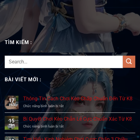
TÌM KIẾM :
BÀI VIẾT MỚI :
Thông Tin Cách Chơi Kèo Chấp Chuẩn Đến Từ K8
17
Th3
Chức năng bình luận bị tắt
ở
Thông
Tin
Bí Quyết Chơi Kèo Chẵn Lẻ Cực Chuẩn Xác Từ K8
15
Cách
Th3
Chức năng bình luận bị tắt
ở
Chơi
Bí
Kèo
Quyết
Chấp
Tìm Hiểu Kinh Nghiệm Chơi Cược Chấp 3 Chiều