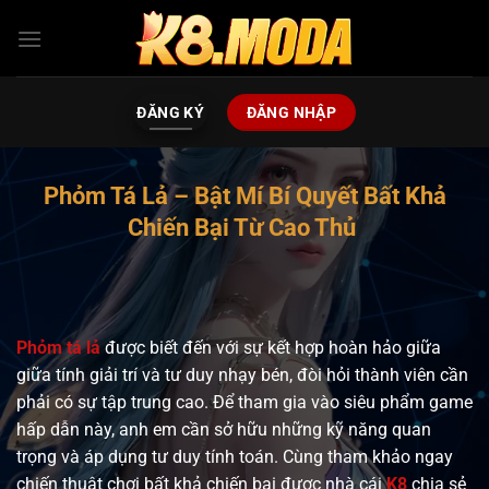
Bỏ
qua
nội
dung
ĐĂNG KÝ
ĐĂNG NHẬP
Phỏm Tá Lả – Bật Mí Bí Quyết Bất Khả
Chiến Bại Từ Cao Thủ
Phỏm tá lả
được biết đến với sự kết hợp hoàn hảo giữa
giữa tính giải trí và tư duy nhạy bén, đòi hỏi thành viên cần
phải có sự tập trung cao. Để tham gia vào siêu phẩm game
hấp dẫn này, anh em cần sở hữu những kỹ năng quan
trọng và áp dụng tư duy tính toán. Cùng tham khảo ngay
chiến thuật chơi bất khả chiến bại được nhà cái
K8
chia sẻ