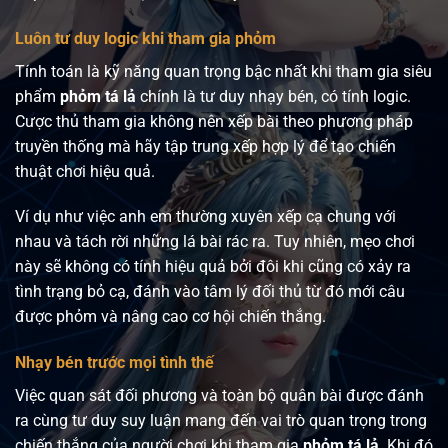
Luôn tư duy logic khi tham gia phỏm
Tính toán là kỹ năng quan trọng bậc nhất khi tham gia siêu
phẩm
phỏm tá lả
chính là tư duy nhạy bén, có tính logic.
Cược thủ tham gia không nên xếp bài theo phương pháp
truyền thống mà hãy tập trung xếp hợp lý để tạo chiến
thuật chơi hiệu quả.
Ví dụ như việc anh em thường xuyên xếp cạ chung với
nhau và tách rời những lá bài rác ra. Tuy nhiên, mẹo chơi
này sẽ không có tính hiệu quả bởi đôi khi cũng có xảy ra
tình trạng bỏ cạ, đánh vào tâm lý đối thủ từ đó mới câu
được phỏm và nâng cao cơ hội chiến thắng.
Nhạy bén trước mọi tình thế
Việc quan sát đối phương và toàn bộ quân bài được đánh
ra cùng tư duy suy luận mang đến vai trò quan trọng trong
chiến thắng của người chơi khi tham gia
phỏm tá lả
. Khi đó