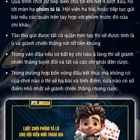
Quá trình chơi cứ tiếp diễn cho tới khi hết 4 lượt đấu, rồi
tới màn hạ
phỏm tá lả
. Hội viên hạ bài, hoặc tiếp tục gửi
bài nếu các quân trên tay hợp với phỏm trước đó của
chi khác.
Tân thủ gửi được tất cả quân trên tay thì sẽ được tính là
ù và giành chiến thắng với số tiền khủng.
Trong ván đầu nếu có bất kỳ chi nào ù làng thì sẽ giành
chiến thắng tuyệt đối và tất cả các chi phải đền cược.
Trong trường hợp bốn vòng đấu kết thúc mà không có
của chơi nào ù thì sẽ hạ bài và tính điểm, cửa nào có số
điểm nhỏ nhất sẽ giành chiến thắng chung cuộc.